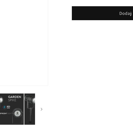
količino
količino
za
za
izdelek
izdelek
Dodaj 
12W
12W
LED
LED
Talna
Talna
Svetilka
Svetilka
Črno
Črno
Ohišje
Ohišje
Zelena
Zelena
Svetloba
Svetloba