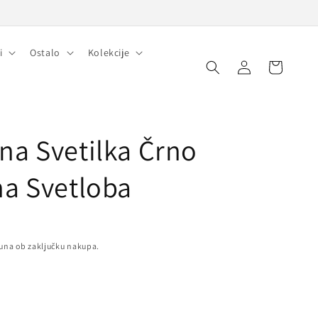
i
Ostalo
Kolekcije
Prijava
Košarica
na Svetilka Črno
na Svetloba
una ob zaključku nakupa.