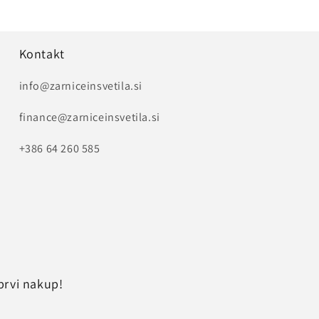
Kontakt
info@zarniceinsvetila.si
finance@zarniceinsvetila.si
+386 64 260 585
prvi nakup!