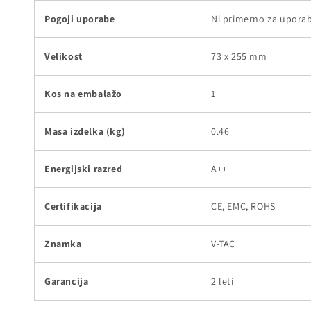
Pogoji uporabe
Ni primerno za uporab
Velikost
73 x 255 mm
Kos na embalažo
1
Masa izdelka (kg)
0.46
Energijski razred
A++
Certifikacija
CE, EMC, ROHS
Znamka
V-TAC
Garancija
2 leti