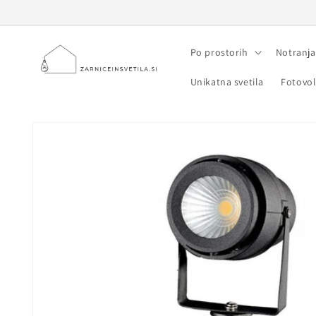
Preskoči
na
vsebino
Po prostorih
Notranja
Unikatna svetila
Fotovol
Preskoči na
informacije
o izdelku