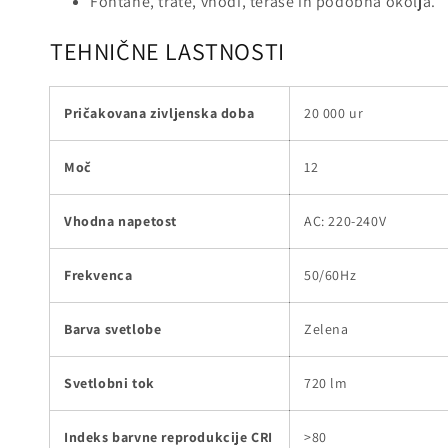
Fontane, trate, vhodi, terase in podobna okolja.
TEHNIČNE LASTNOSTI
Pričakovana zivljenska doba
20 000 ur
Moč
12
Vhodna napetost
AC: 220-240V
Frekvenca
50/60Hz
Barva svetlobe
Zelena
Svetlobni tok
720 lm
Indeks barvne reprodukcije CRI
>80