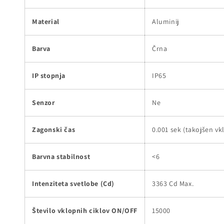
Material
Aluminij
Barva
Črna
IP stopnja
IP65
Senzor
Ne
Zagonski čas
0.001 sek (takojšen vk
Barvna stabilnost
<6
Intenziteta svetlobe (Cd)
3363 Cd Max.
Število vklopnih ciklov ON/OFF
15000