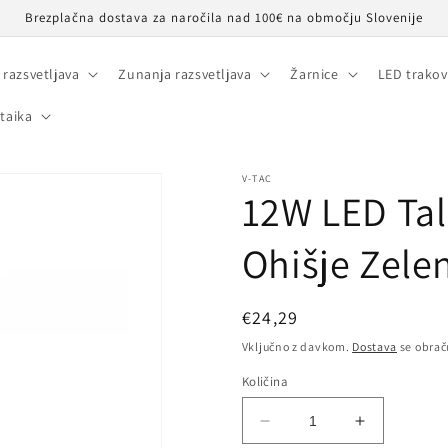
Brezplačna dostava za naročila nad 100€ na območju Slovenije
 razsvetljava
Zunanja razsvetljava
Žarnice
LED trakov
taika
V-TAC
12W LED Tal
Ohišje Zele
Redna
€24,29
cena
Vključno z davkom.
Dostava
se obrač
Količina
Pomanjšaš
Povečaj