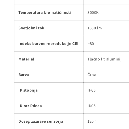
Temperatura kromatičnosti
3000K
Svetlobni tok
1600 lm
Indeks barvne reprodukcije CRI
>80
Material
Tlačno lit aluminij
Barva
Črna
IP stopnja
IP65
IK raz Rdeca
IK05
Doseg zaznave senzorja
120 °