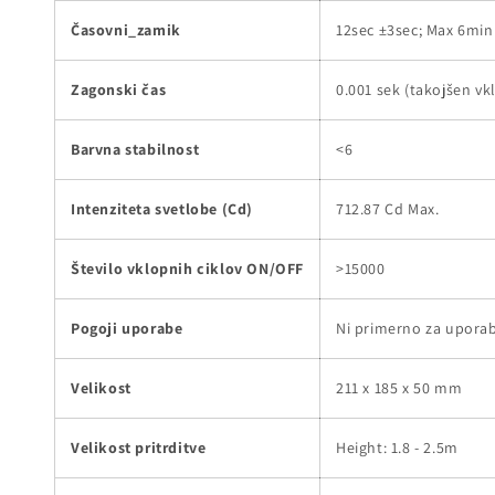
Časovni_zamik
12sec ±3sec; Max 6mi
Zagonski čas
0.001 sek (takojšen vk
Barvna stabilnost
<6
Intenziteta svetlobe (Cd)
712.87 Cd Max.
Število vklopnih ciklov ON/OFF
>15000
Pogoji uporabe
Ni primerno za uporab
Velikost
211 x 185 x 50 mm
Velikost pritrditve
Height: 1.8 - 2.5m