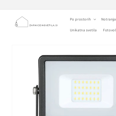
Preskoči
na
vsebino
Po prostorih
Notranja
Unikatna svetila
Fotovol
Preskoči na
informacije
o izdelku