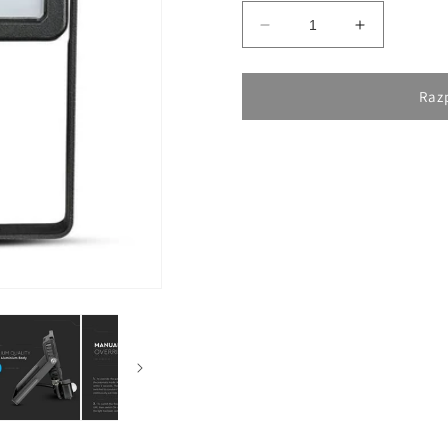
Pomanjšaš
Povečaj
količino
količino
za
za
izdelek
izdelek
Raz
20W
20W
LED
LED
Reflektor
Reflektor
s
s
Senzorjem
Senzorjem
SAMSUNG
SAMSUN
Cut-
Cut-
OFF
OFF
Funkcija
Funkcija
Črn
Črn
3000K
3000K