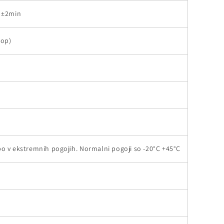
n ±2min
lop)
o v ekstremnih pogojih. Normalni pogoji so -20°C +45°C