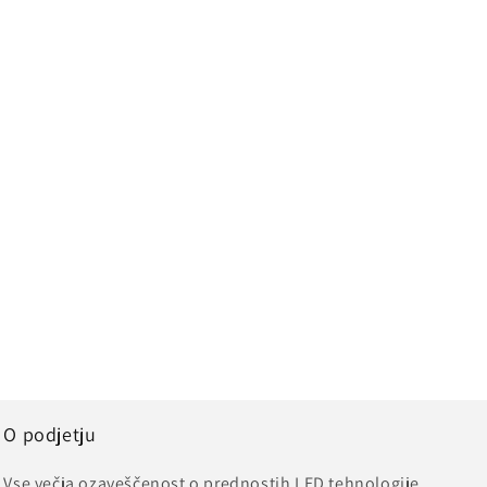
O podjetju
Vse večja ozaveščenost o prednostih LED tehnologije