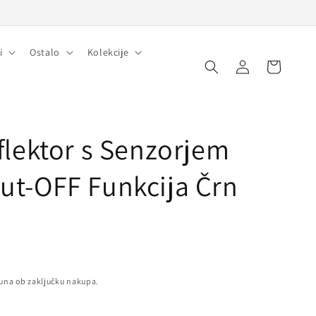
i
Ostalo
Kolekcije
Prijava
Košarica
lektor s Senzorjem
t-OFF Funkcija Črn
una ob zaključku nakupa.