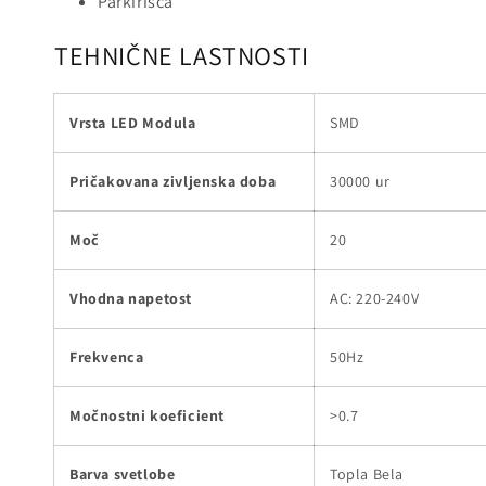
Parkirišča
TEHNIČNE LASTNOSTI
Vrsta LED Modula
SMD
Pričakovana zivljenska doba
30000 ur
Moč
20
Vhodna napetost
AC: 220-240V
Frekvenca
50Hz
Močnostni koeficient
>0.7
Barva svetlobe
Topla Bela