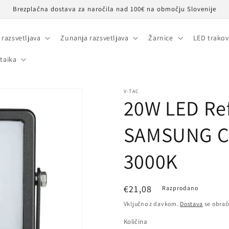
Brezplačna dostava za naročila nad 100€ na območju Slovenije
 razsvetljava
Zunanja razsvetljava
Žarnice
LED trakov
taika
V-TAC
20W LED Ref
SAMSUNG Cu
3000K
Redna
€21,08
Razprodano
cena
Vključno z davkom.
Dostava
se obrač
Količina