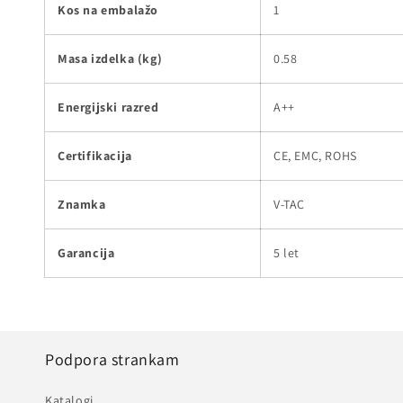
Kos na embalažo
1
Masa izdelka (kg)
0.58
Energijski razred
A++
Certifikacija
CE, EMC, ROHS
Znamka
V-TAC
Garancija
5 let
Podpora strankam
Katalogi