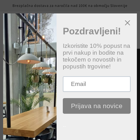
Preskoči
Brezplačna dostava za naročila nad 100€ na območju Slovenije
na
vsebino
Košaric
Preskoči na
informacije
o izdelku