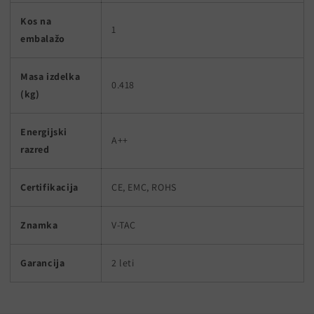
Kos na
1
embalažo
Masa izdelka
0.418
(kg)
Energijski
A++
razred
Certifikacija
CE, EMC, ROHS
Znamka
V-TAC
Garancija
2 leti