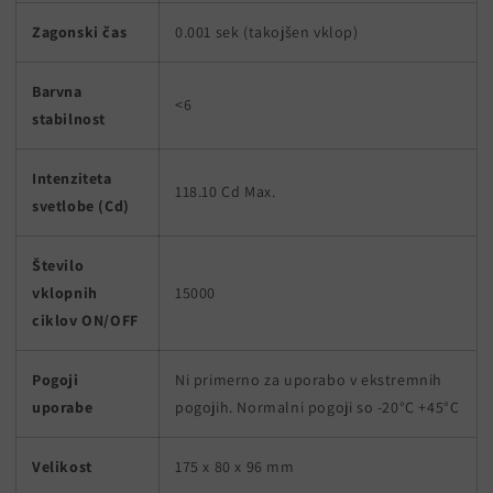
Zagonski čas
0.001 sek (takojšen vklop)
Barvna
<6
stabilnost
Intenziteta
118.10 Cd Max.
svetlobe (Cd)
Število
vklopnih
15000
ciklov ON/OFF
Pogoji
Ni primerno za uporabo v ekstremnih
uporabe
pogojih. Normalni pogoji so -20°C +45°C
Velikost
175 x 80 x 96 mm