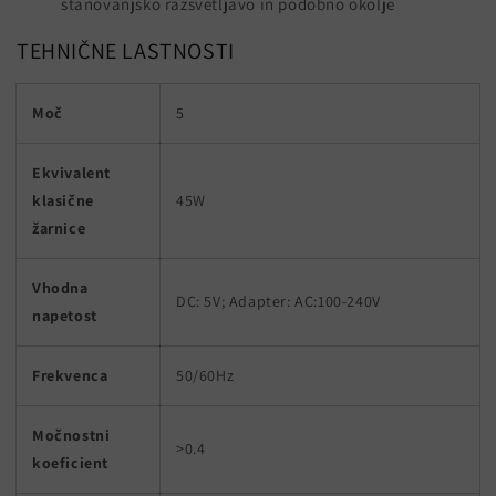
stanovanjsko razsvetljavo in podobno okolje
TEHNIČNE LASTNOSTI
Moč
5
Ekvivalent
klasične
45W
žarnice
Vhodna
DC: 5V; Adapter: AC:100-240V
napetost
Frekvenca
50/60Hz
Močnostni
>0.4
koeficient