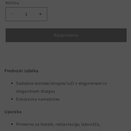
Količina
Pomanjšaš
Povečaj
količino
količino
za
za
izdelek
izdelek
Razprodano
5W
5W
LED
LED
Stenska
Stenska
Svetilka
Svetilka
Bela
Bela
Prednosti izdelka
3000K
3000K
Sodobne stenske/stropne luči v elegantnem in
elegantnem dizajnu
Enostavna namestitev
Uporaba
Primerno za hotele, restavracije, letovišča,