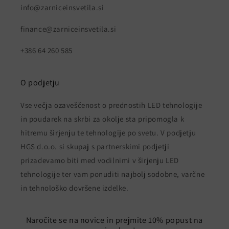
info@zarniceinsvetila.si
finance@zarniceinsvetila.si
+386 64 260 585
O podjetju
Vse večja ozaveščenost o prednostih LED tehnologije
in poudarek na skrbi za okolje sta pripomogla k
hitremu širjenju te tehnologije po svetu. V podjetju
HGS d.o.o. si skupaj s partnerskimi podjetji
prizadevamo biti med vodilnimi v širjenju LED
tehnologije ter vam ponuditi najbolj sodobne, varčne
in tehnološko dovršene izdelke.
Naročite se na novice in prejmite 10% popust na