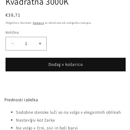
Kvadratna 3000K
Redna
€38,71
cena
Vključno z davkom.
Dostava
se obračuna ob zaključku nakupa.
Količina
Pomanjšaš
Povečaj
količino
količino
za
za
izdelek
izdelek
Dodaj v košarico
5W
5W
Stenska
Stenska
Svetilka
Svetilka
Siva
Siva
Kvadratna
Kvadratna
Prednosti izdelka
3000K
3000K
Sodobne stenske luči so na voljo v elegantnih oblikah
Nastavljiv kot žarka
Na voljo v črni, sivi in beli barvi