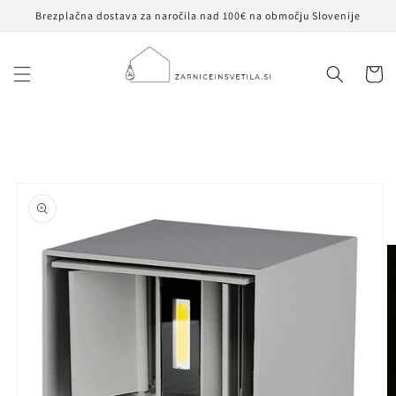
Preskoči
Brezplačna dostava za naročila nad 100€ na območju Slovenije
na
vsebino
Košaric
Preskoči na
informacije
o izdelku