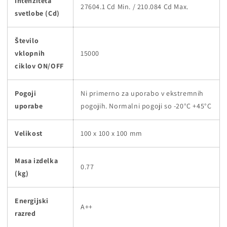
Intenziteta
27604.1 Cd Min. / 210.084 Cd Max.
svetlobe (Cd)
Število
vklopnih
15000
ciklov ON/OFF
Pogoji
Ni primerno za uporabo v ekstremnih
uporabe
pogojih. Normalni pogoji so -20°C +45°C
Velikost
100 x 100 x 100 mm
Masa izdelka
0.77
(kg)
Energijski
A++
razred