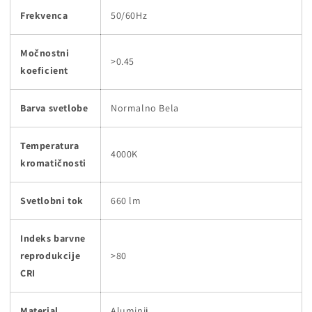
Frekvenca
50/60Hz
Močnostni
>0.45
koeficient
Barva svetlobe
Normalno Bela
Temperatura
4000K
kromatičnosti
Svetlobni tok
660 lm
Indeks barvne
reprodukcije
>80
CRI
Material
Aluminij