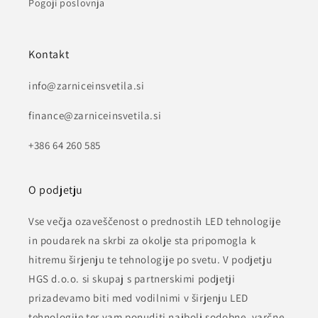
Pogoji poslovnja
Kontakt
info@zarniceinsvetila.si
finance@zarniceinsvetila.si
+386 64 260 585
O podjetju
Vse večja ozaveščenost o prednostih LED tehnologije
in poudarek na skrbi za okolje sta pripomogla k
hitremu širjenju te tehnologije po svetu. V podjetju
HGS d.o.o. si skupaj s partnerskimi podjetji
prizadevamo biti med vodilnimi v širjenju LED
tehnologije ter vam ponuditi najbolj sodobne, varčne