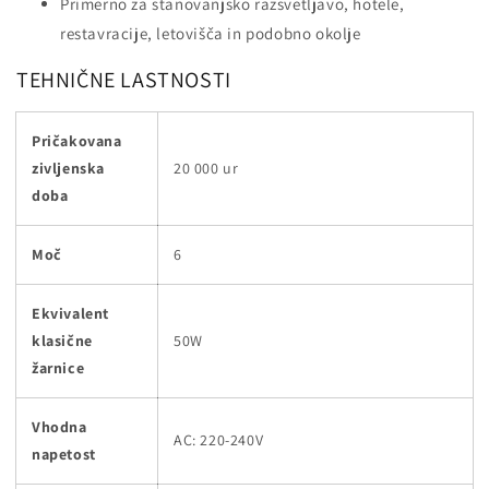
Primerno za stanovanjsko razsvetljavo, hotele,
restavracije, letovišča in podobno okolje
TEHNIČNE LASTNOSTI
Pričakovana
zivljenska
20 000 ur
doba
Moč
6
Ekvivalent
klasične
50W
žarnice
Vhodna
AC: 220-240V
napetost