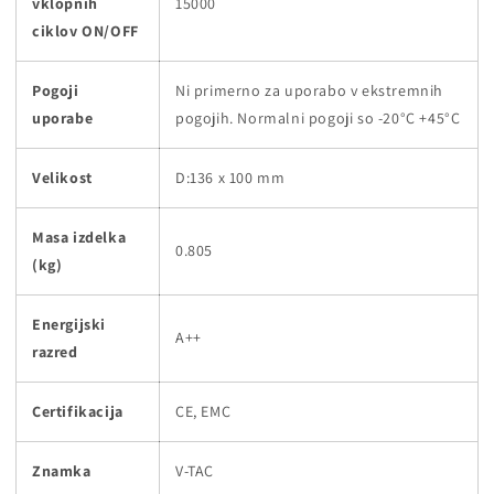
vklopnih
15000
ciklov ON/OFF
Pogoji
Ni primerno za uporabo v ekstremnih
uporabe
pogojih. Normalni pogoji so -20°C +45°C
Velikost
D:136 x 100 mm
Masa izdelka
0.805
(kg)
Energijski
A++
razred
Certifikacija
CE, EMC
Znamka
V-TAC