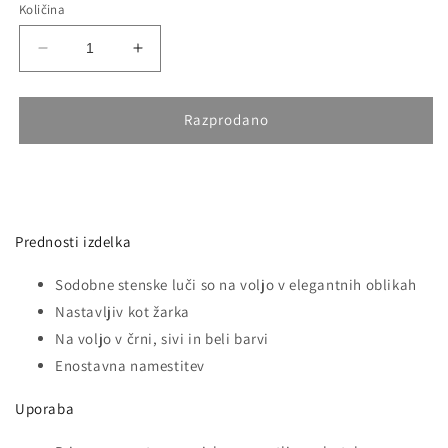
Količina
Pomanjšaš
Povečaj
količino
količino
za
za
izdelek
izdelek
Razprodano
6W
6W
Stenska
Stenska
Svetilka
Svetilka
Siva
Siva
Okrogla
Okrogla
Prednosti izdelka
4000K
4000K
Sodobne stenske luči so na voljo v elegantnih oblikah
Nastavljiv kot žarka
Na voljo v črni, sivi in beli barvi
Enostavna namestitev
Uporaba