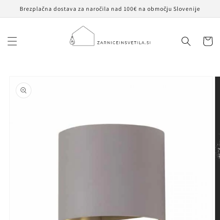
Preskoči
Brezplačna dostava za naročila nad 100€ na območju Slovenije
na
vsebino
Košaric
Preskoči na
informacije
o izdelku