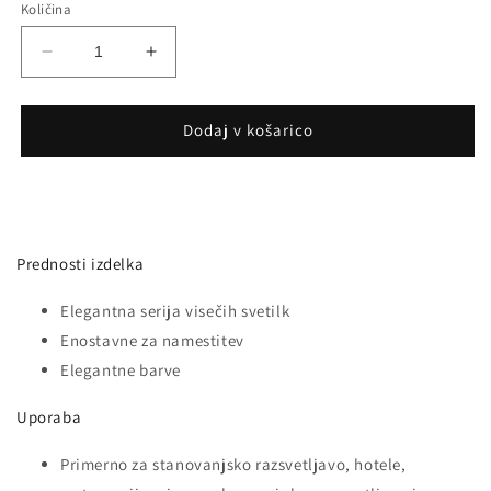
Količina
Pomanjšaš
Povečaj
količino
količino
za
za
izdelek
izdelek
Dodaj v košarico
7W
7W
LED
LED
Stropna
Stropna
Svetilka
Svetilka
Bela
Bela
Prednosti izdelka
340mm
340mm
3000K
3000K
Elegantna serija visečih svetilk
Enostavne za namestitev
Elegantne barve
Uporaba
Primerno za stanovanjsko razsvetljavo, hotele,