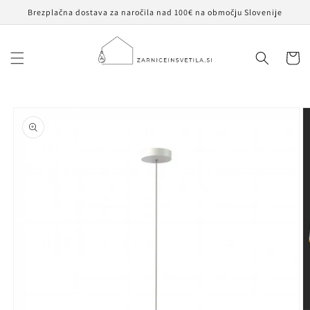
Preskoči
Brezplačna dostava za naročila nad 100€ na območju Slovenije
na
vsebino
Košaric
Preskoči na
informacije
o izdelku