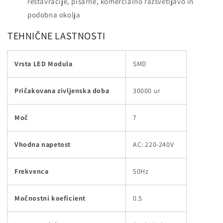
restavracije, pisarne, komercialno razsvetljavo in
podobna okolja
TEHNIČNE LASTNOSTI
Vrsta LED Modula
SMD
Pričakovana zivljenska doba
30000 ur
Moč
7
Vhodna napetost
AC: 220-240V
Frekvenca
50Hz
Močnostni koeficient
0.5