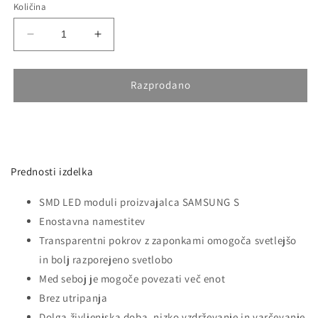
Količina
Pomanjšaš
Povečaj
količino
količino
za
za
izdelek
izdelek
Razprodano
LED
LED
Svetilo
Svetilo
za
za
Vlažne
Vlažne
Prostore
Prostore
Prednosti izdelka
1200mm
1200mm
36W
36W
SMD LED moduli proizvajalca SAMSUNG S
4000K
4000K
Enostavna namestitev
Transparentni pokrov z zaponkami omogoča svetlejšo
in bolj razporejeno svetlobo
Med seboj je mogoče povezati več enot
Brez utripanja
Dolga življenjska doba, nizko vzdrževanje in varčevanje