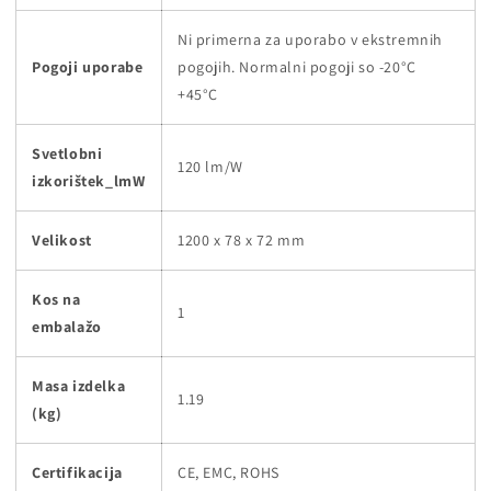
Ni primerna za uporabo v ekstremnih
Pogoji uporabe
pogojih. Normalni pogoji so -20°C
+45°C
Svetlobni
120 lm/W
izkorištek_lmW
Velikost
1200 x 78 x 72 mm
Kos na
1
embalažo
Masa izdelka
1.19
(kg)
Certifikacija
CE, EMC, ROHS