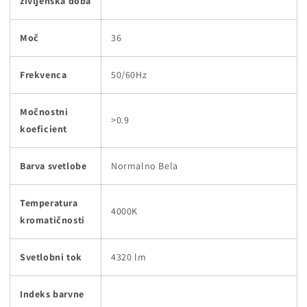
zivljenska doba
Moč
36
Frekvenca
50/60Hz
Močnostni
>0.9
koeficient
Barva svetlobe
Normalno Bela
Temperatura
4000K
kromatičnosti
Svetlobni tok
4320 lm
Indeks barvne