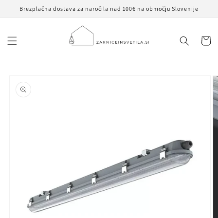
Preskoči
Brezplačna dostava za naročila nad 100€ na območju Slovenije
na
vsebino
Košaric
Preskoči na
informacije
o izdelku