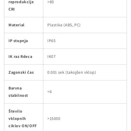
reprodukcije
>80
CRI
Material
Plastika (ABS, PC)
IP stopnja
IP65
IK raz Rdeca
IK07
Zagonski čas
0.001 sek (takojšen vklop)
Barvna
<6
stabilnost
Število
vklopnih
>15000
ciklov ON/OFF