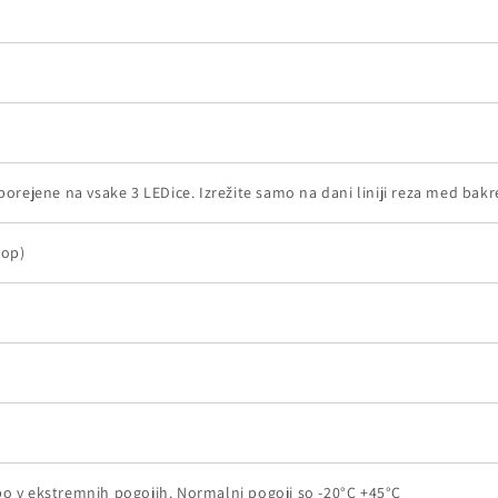
porejene na vsake 3 LEDice. Izrežite samo na dani liniji reza med bak
lop)
o v ekstremnih pogojih. Normalni pogoji so -20°C +45°C