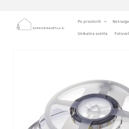
Preskoči
na
vsebino
Po prostorih
Notranja
Unikatna svetila
Fotovol
Preskoči na
informacije
o izdelku