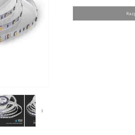
količino
količino
za
za
izdelek
izdelek
Raz
LED
LED
Trak
Trak
SMD5050
SMD5050
30
30
LEDic
LEDic
2700K
2700K
IP20
IP20
4,8W/m
4,8W/m
5m
5m
Rola
Rola