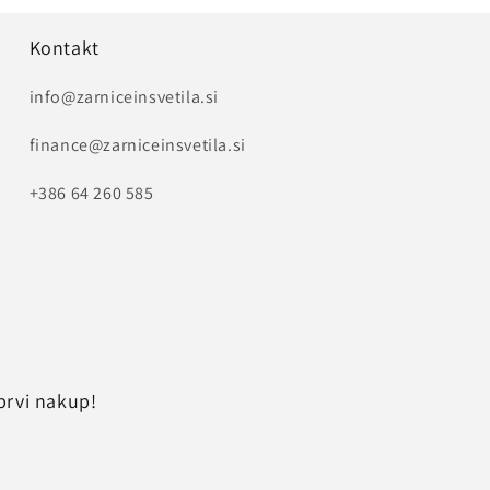
Kontakt
info@zarniceinsvetila.si
finance@zarniceinsvetila.si
+386 64 260 585
prvi nakup!