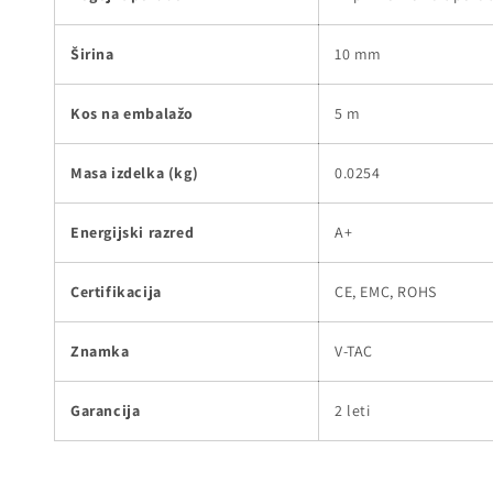
Širina
10 mm
Kos na embalažo
5 m
Masa izdelka (kg)
0.0254
Energijski razred
A+
Certifikacija
CE, EMC, ROHS
Znamka
V-TAC
Garancija
2 leti