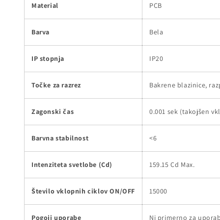
Material
PCB
Barva
Bela
IP stopnja
IP20
Točke za razrez
Bakrene blazinice, raz
Zagonski čas
0.001 sek (takojšen vk
Barvna stabilnost
<6
Intenziteta svetlobe (Cd)
159.15 Cd Max.
Število vklopnih ciklov ON/OFF
15000
Pogoji uporabe
Ni primerno za uporab