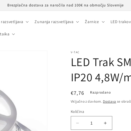
Brezplačna dostava za naročila nad 100€ na območju Slovenije
 razsvetljava
Zunanja razsvetljava
Žarnice
LED trakov
taika
V-TAC
LED Trak S
IP20 4,8W/
Redna
€7,76
Razprodano
cena
Vključno z davkom.
Dostava
se obrač
Količina
Pomanjšaš
Povečaj