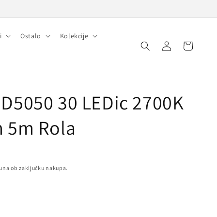
i
Ostalo
Kolekcije
Prijava
Košarica
MD5050 30 LEDic 2700K
m 5m Rola
una ob zaključku nakupa.