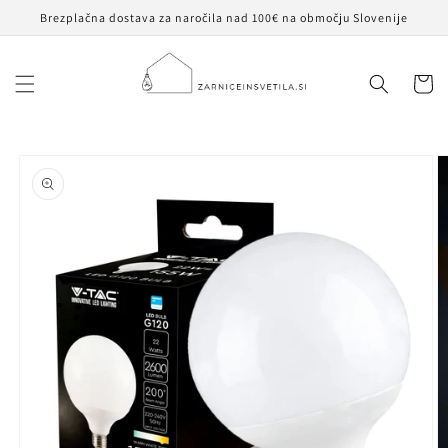
Preskoči
Brezplačna dostava za naročila nad 100€ na območju Slovenije
na
vsebino
Košaric
Preskoči na
informacije
o izdelku