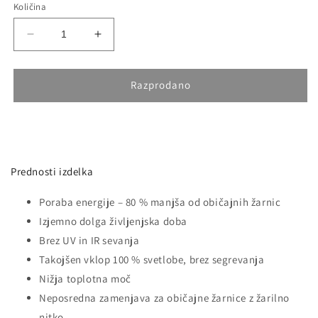
Količina
Pomanjšaš
Povečaj
količino
količino
za
za
izdelek
izdelek
Razprodano
LED
LED
Žarnica
Žarnica
E27
E27
22W
22W
120LM/W
120LM/W
Prednosti izdelka
G120
G120
3000K
3000K
Poraba energije – 80 % manjša od običajnih žarnic
Izjemno dolga življenjska doba
Brez UV in IR sevanja
Takojšen vklop 100 % svetlobe, brez segrevanja
Nižja toplotna moč
Neposredna zamenjava za običajne žarnice z žarilno
nitko