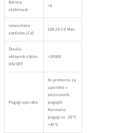
Barvna
<6
stabilnost
Intenziteta
109.29 Cd Max.
svetlobe (Cd)
Število
vklopnih ciklov
>20000
ON/OFF
Ni primerno za
uporabo v
ekstremnih
Pogoji uporabe
pogojih.
Normalni
pogoji so -20°C
+45°C