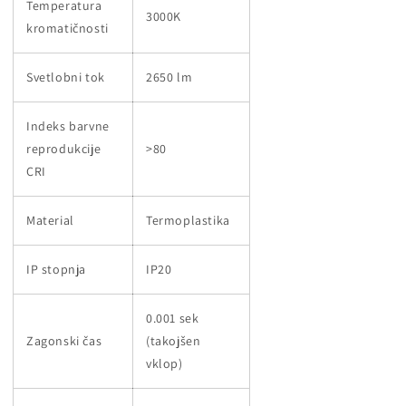
Temperatura
3000K
kromatičnosti
Svetlobni tok
2650 lm
Indeks barvne
reprodukcije
>80
CRI
Material
Termoplastika
IP stopnja
IP20
0.001 sek
Zagonski čas
(takojšen
vklop)