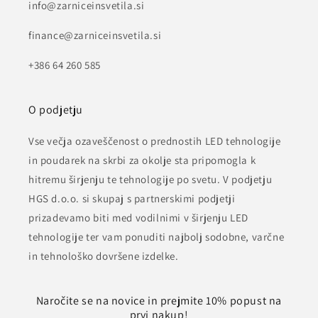
info@zarniceinsvetila.si
finance@zarniceinsvetila.si
+386 64 260 585
O podjetju
Vse večja ozaveščenost o prednostih LED tehnologije
in poudarek na skrbi za okolje sta pripomogla k
hitremu širjenju te tehnologije po svetu. V podjetju
HGS d.o.o. si skupaj s partnerskimi podjetji
prizadevamo biti med vodilnimi v širjenju LED
tehnologije ter vam ponuditi najbolj sodobne, varčne
in tehnološko dovršene izdelke.
Naročite se na novice in prejmite 10% popust na
prvi nakup!