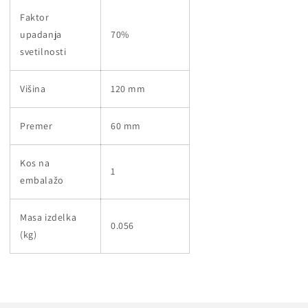
Faktor
upadanja
70%
svetilnosti
Višina
120 mm
Premer
60 mm
Kos na
1
embalažo
Masa izdelka
0.056
(kg)