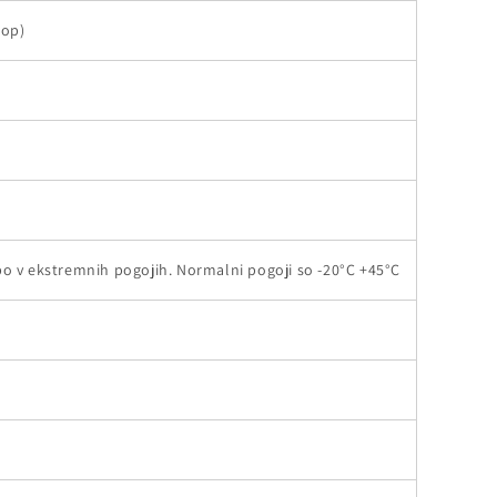
lop)
o v ekstremnih pogojih. Normalni pogoji so -20°C +45°C