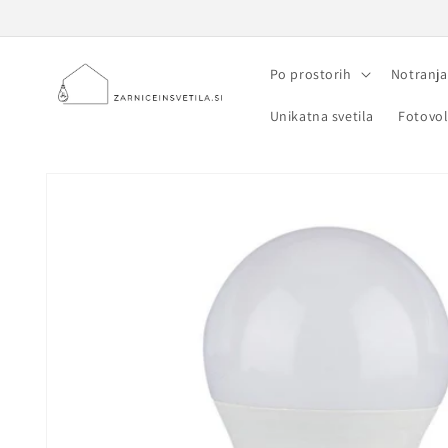
Preskoči
na
vsebino
Po prostorih
Notranja
Unikatna svetila
Fotovol
Preskoči na
informacije
o izdelku