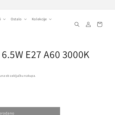
i
Ostalo
Kolekcije
Prijava
Košarica
 6.5W E27 A60 3000K
una ob zaključku nakupa.
prodano