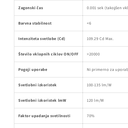
Zagonski čas
0.001 sek (takojšen vk
Barvna stabilnost
<6
Intenziteta svetlobe (Cd)
109.29 Cd Max.
Število vklopnih ciklov ON/OFF
>20000
Pogoji uporabe
Ni primerno za uporab
Svetlobni izkoristek
100-135 lm/W
Svetlobni izkoristek lmW
120 lm/W
Faktor upadanja svetilnosti
70%