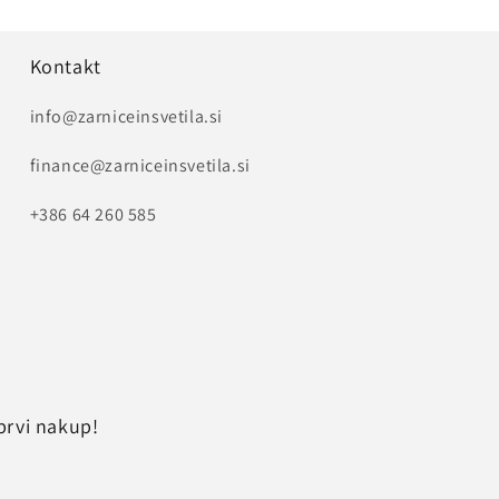
Kontakt
info@zarniceinsvetila.si
finance@zarniceinsvetila.si
+386 64 260 585
prvi nakup!