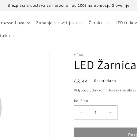
Brezplačna dostava za naročila nad 100€ na območju Slovenije
 razsvetljava
Zunanja razsvetljava
Žarnice
LED trakov
taika
V-TAC
LED Žarnica
Redna
€3,44
Razprodano
cena
Vključno z davkom.
Dostava
se obrač
Količina
Pomanjšaš
Povečaj
količino
količino
za
za
izdelek
izdelek
Raz