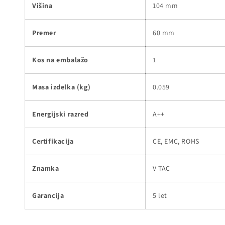
Višina
104 mm
Premer
60 mm
Kos na embalažo
1
Masa izdelka (kg)
0.059
Energijski razred
A++
Certifikacija
CE, EMC, ROHS
Znamka
V-TAC
Garancija
5 let