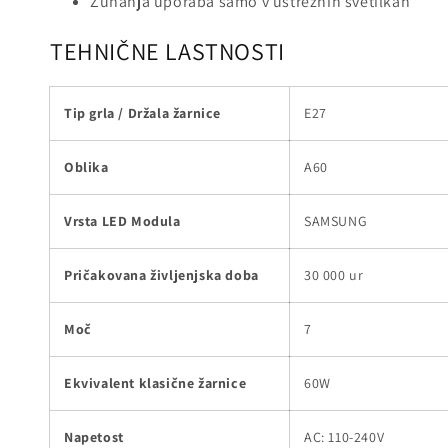
Zunanja uporaba samo v ustreznih svetilkah
TEHNIČNE LASTNOSTI
Tip grla / Držala žarnice
E27
Oblika
A60
Vrsta LED Modula
SAMSUNG
Pričakovana življenjska doba
30 000 ur
Moč
7
Ekvivalent klasične žarnice
60W
Napetost
AC: 110-240V