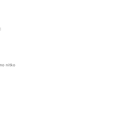
c
no nitko