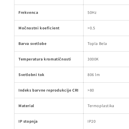
Frekvenca
50Hz
Močnostni koeficient
>0.5
Barva svetlobe
Topla Bela
Temperatura kromatičnosti
3000K
Svetlobni tok
806 lm
Indeks barvne reprodukcije CRI
>80
Material
Termoplastika
IP stopnja
IP20