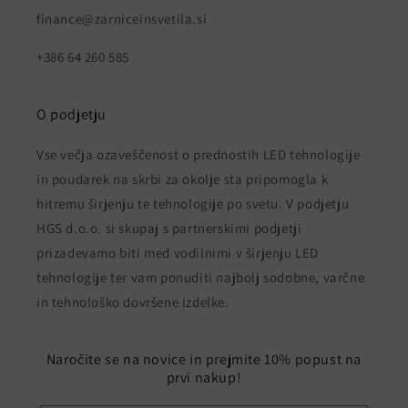
finance@zarniceinsvetila.si
+386 64 260 585
O podjetju
Vse večja ozaveščenost o prednostih LED tehnologije
in poudarek na skrbi za okolje sta pripomogla k
hitremu širjenju te tehnologije po svetu. V podjetju
HGS d.o.o. si skupaj s partnerskimi podjetji
prizadevamo biti med vodilnimi v širjenju LED
tehnologije ter vam ponuditi najbolj sodobne, varčne
in tehnološko dovršene izdelke.
Naročite se na novice in prejmite 10% popust na
prvi nakup!