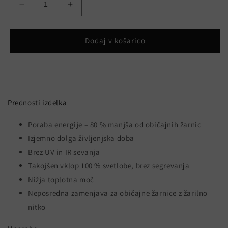
Pomanjšaš
Povečaj
količino
količino
za
za
izdelek
izdelek
Dodaj v košarico
Reflektor
Reflektor
AR111
AR111
12W
12W
12V
12V
3000K
3000K
Prednosti izdelka
Poraba energije – 80 % manjša od običajnih žarnic
Izjemno dolga življenjska doba
Brez UV in IR sevanja
Takojšen vklop 100 % svetlobe, brez segrevanja
Nižja toplotna moč
Neposredna zamenjava za običajne žarnice z žarilno
nitko