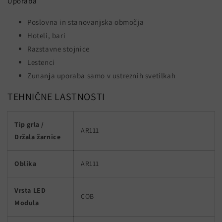
Uporaba
Poslovna in stanovanjska območja
Hoteli, bari
Razstavne stojnice
Lestenci
Zunanja uporaba samo v ustreznih svetilkah
TEHNIČNE LASTNOSTI
Tip grla /
AR111
Držala žarnice
Oblika
AR111
Vrsta LED
COB
Modula