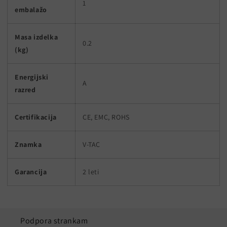
1
embalažo
Masa izdelka
0.2
(kg)
Energijski
A
razred
Certifikacija
CE, EMC, ROHS
Znamka
V-TAC
Garancija
2 leti
Podpora strankam