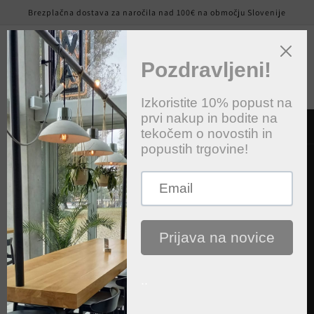
Preskoči
Brezplačna dostava za naročila nad 100€ na območju Slovenije
na
vsebino
Košaric
Preskoči na
informacije
o izdelku