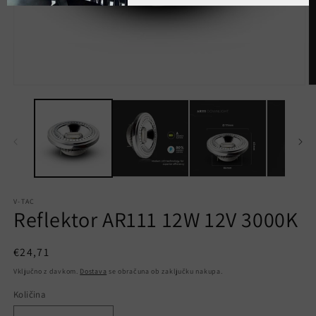
Predstavnostne
P
vsebine
v
1
2
odprite
o
v
v
modalnem
m
načinu
n
V-TAC
Reflektor AR111 12W 12V 3000K
Redna
€24,71
cena
Vključno z davkom.
Dostava
se obračuna ob zaključku nakupa.
Količina