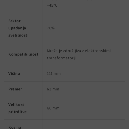
+45°C
Faktor
upadanja
70%
svetilnosti
Mreža je združljiva z elektronskimi
Kompatibilnost
transformatorji
Višina
111 mm
Premer
63 mm
Velikost
86 mm
pritrditve
Kos na