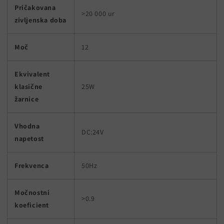
Pričakovana
>20 000 ur
zivljenska doba
Moč
12
Ekvivalent
klasične
25W
žarnice
Vhodna
DC:24V
napetost
Frekvenca
50Hz
Močnostni
>0.9
koeficient