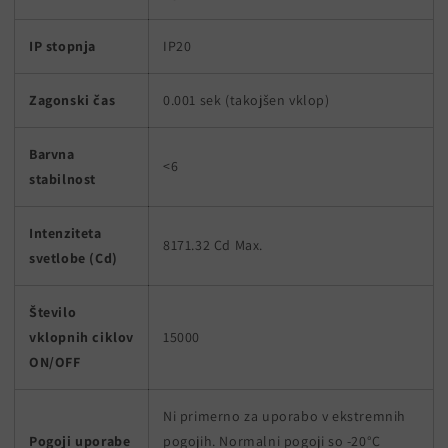
IP stopnja
IP20
Zagonski čas
0.001 sek (takojšen vklop)
Barvna
<6
stabilnost
Intenziteta
8171.32 Cd Max.
svetlobe (Cd)
Število
vklopnih ciklov
15000
ON/OFF
Ni primerno za uporabo v ekstremnih
Pogoji uporabe
pogojih. Normalni pogoji so -20°C