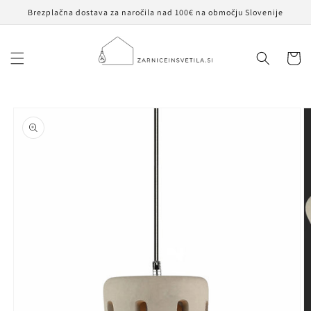
Preskoči
Brezplačna dostava za naročila nad 100€ na območju Slovenije
na
vsebino
Košaric
Preskoči na
informacije
o izdelku