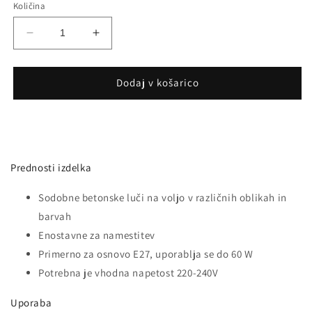
Količina
Pomanjšaš
Povečaj
količino
količino
za
za
izdelek
izdelek
Dodaj v košarico
Stropna
Stropna
Svetilka
Svetilka
Beton
Beton
200/200mm
200/200mm
Prednosti izdelka
Sodobne betonske luči na voljo v različnih oblikah in
barvah
Enostavne za namestitev
Primerno za osnovo E27, uporablja se do 60 W
Potrebna je vhodna napetost 220-240V
Uporaba