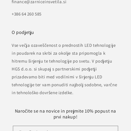
finance@zarniceinsvetila.si
+386 64 260 585
O podjetju
Vse večja ozaveščenost o prednostih LED tehnologije
in poudarek na skrbi za okolje sta pripomogla k
hitremu širjenju te tehnologije po svetu. V podjetju
HGS d.o.o. si skupaj s partnerskimi podjetji
prizadevamo biti med vodilnimi v širjenju LED
tehnologije ter vam ponuditi najbolj sodobne, varčne
in tehnološko dovršene izdelke.
Naročite se na novice in prejmite 10% popust na
prvi nakup!