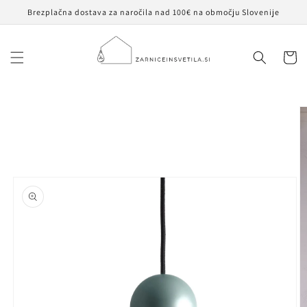
Preskoči
Brezplačna dostava za naročila nad 100€ na območju Slovenije
na
vsebino
Košaric
Preskoči na
informacije
o izdelku