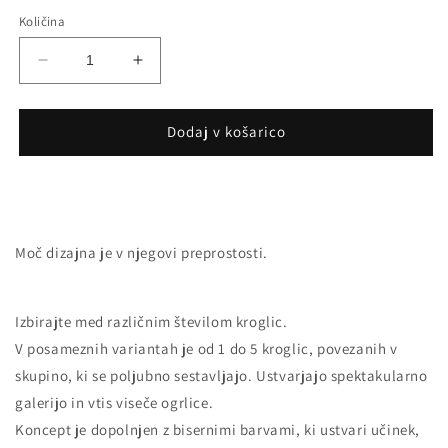
Količina
Pomanjšaš
Povečaj
količino
količino
za
za
izdelek
izdelek
Dodaj v košarico
Viseča
Viseča
svetilka
svetilka
BOLA
BOLA
BOLA
BOLA
LED
LED
Moč dizajna je v njegovi preprostosti.
Izbirajte med različnim številom kroglic.
V posameznih variantah je od 1 do 5 kroglic, povezanih v
skupino, ki se poljubno sestavljajo. Ustvarjajo spektakularno
galerijo in vtis viseče ogrlice.
Koncept je dopolnjen z bisernimi barvami, ki ustvari učinek,