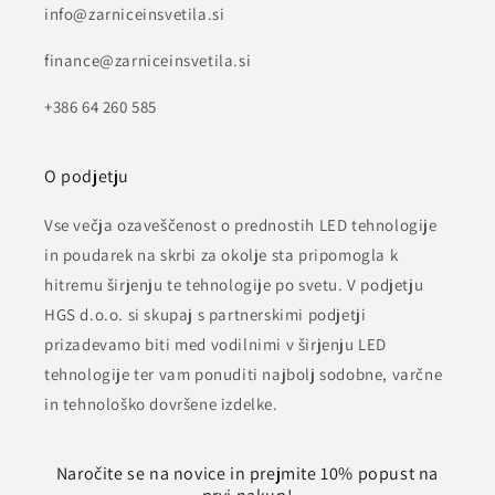
info@zarniceinsvetila.si
finance@zarniceinsvetila.si
+386 64 260 585
O podjetju
Vse večja ozaveščenost o prednostih LED tehnologije
in poudarek na skrbi za okolje sta pripomogla k
hitremu širjenju te tehnologije po svetu. V podjetju
HGS d.o.o. si skupaj s partnerskimi podjetji
prizadevamo biti med vodilnimi v širjenju LED
tehnologije ter vam ponuditi najbolj sodobne, varčne
in tehnološko dovršene izdelke.
Naročite se na novice in prejmite 10% popust na