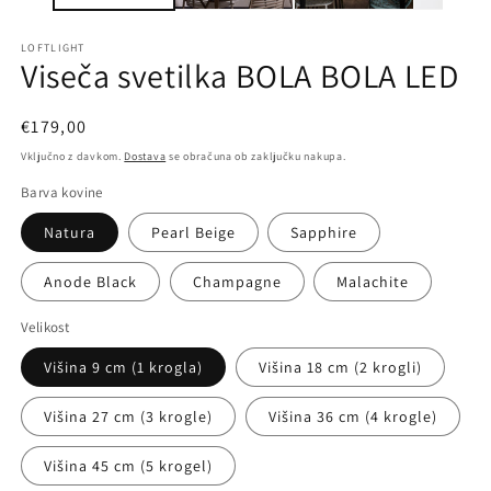
LOFTLIGHT
Viseča svetilka BOLA BOLA LED
Redna
€179,00
cena
Vključno z davkom.
Dostava
se obračuna ob zaključku nakupa.
Barva kovine
Natura
Pearl Beige
Sapphire
Anode Black
Champagne
Malachite
Velikost
Višina 9 cm (1 krogla)
Višina 18 cm (2 krogli)
Višina 27 cm (3 krogle)
Višina 36 cm (4 krogle)
Višina 45 cm (5 krogel)