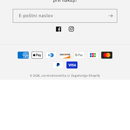
prvi nakup!
E-poštni naslov
Facebook
Instagram
Načini
plačila
© 2026,
zarniceinsvetila.si
Zagotavlja Shopify