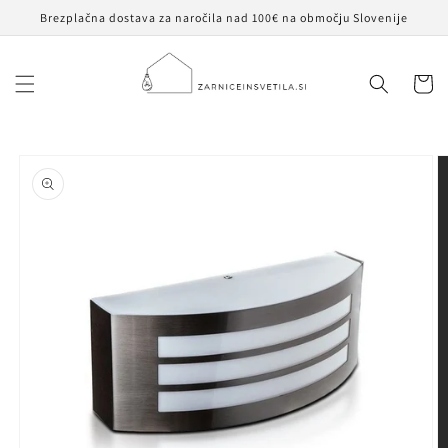
Preskoči
Brezplačna dostava za naročila nad 100€ na območju Slovenije
na
vsebino
Košaric
Preskoči na
informacije
o izdelku