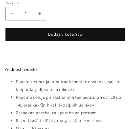
Količina
Pomanjšaš
Povečaj
količino
količino
za
za
izdelek
izdelek
Dodaj v košarico
Zunanja
Zunanja
Stenska
Stenska
Svetilka
Svetilka
E27
E27
PC
PC
Prednosti izdelka
IP44
IP44
Popolna zamenjava za tradicionalne nastavke, saj so
bolj prilagodljivi in učinkoviti
Popolno deluje pri ekstremnih temperaturah od -20 do
+45 brez kakršnih koli škodljivih učinkov
Zasnovan posebej za uporabo na prostem
Razred zaščite IP44 za zagotavljanje varnosti
Malo vzdrževanja